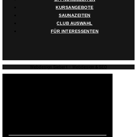
KURSANGEBOTE
SAUNAZEITEN
CLUB AUSWAHL
FÜR INTERESSENTEN
Webdesign Siebert – Webdesign & SEO
Öffnungszeiten
Montag – Freitag
05.00 Uhr – 24.00 Uhr
Samstag & Sonntag und Feiertage
05.00 Uhr – 22.00 Uhr