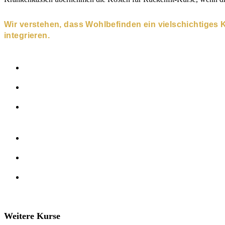
Wir verstehen, dass Wohlbefinden ein vielschichtiges Ko
integrieren.
Getränke Flatrate
Modernste Kraft- und Cardiogeräte
Vibrationstraining
Funktions-Zone
Wellness-Anlage mit Solarien & Sauna
Ninja Parcours
Weitere Kurse