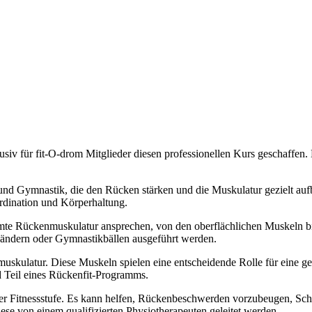
siv für fit-O-drom Mitglieder diesen professionellen Kurs geschaffen.
nd Gymnastik, die den Rücken stärken und die Muskulatur gezielt auf
rdination und Körperhaltung.
te Rückenmuskulatur ansprechen, von den oberflächlichen Muskeln bis 
ändern oder Gymnastikbällen ausgeführt werden.
hmuskulatur. Diese Muskeln spielen eine entscheidende Rolle für eine
d Teil eines Rückenfit-Programms.
rer Fitnessstufe. Es kann helfen, Rückenbeschwerden vorzubeugen, Schm
e von einem qualifizierten Physiotherapeuten geleitet werden.