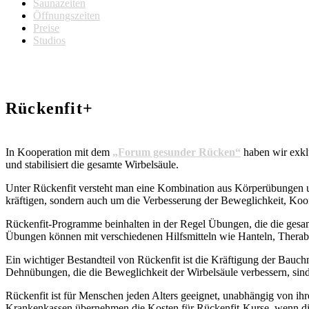
Saunazeiten
Öffnungszeiten
Preise
Studios
Rückenfit+
In Kooperation mit dem
„Forum gesunder Rücken“
haben wir exklu
und stabilisiert die gesamte Wirbelsäule.
Unter Rückenfit versteht man eine Kombination aus Körperübungen u
kräftigen, sondern auch um die Verbesserung der Beweglichkeit, Koo
Rückenfit-Programme beinhalten in der Regel Übungen, die die gesam
Übungen können mit verschiedenen Hilfsmitteln wie Hanteln, Therab
Ein wichtiger Bestandteil von Rückenfit ist die Kräftigung der Bauc
Dehnübungen, die die Beweglichkeit der Wirbelsäule verbessern, sin
Rückenfit ist für Menschen jeden Alters geeignet, unabhängig von ih
Krankenkassen übernehmen die Kosten für Rückenfit-Kurse, wenn dies