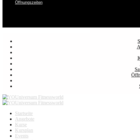
Öffnungszeiten
S
A
K
Sa
Öffn
Startseite
Angebote
Kurse
Kursplan
Events