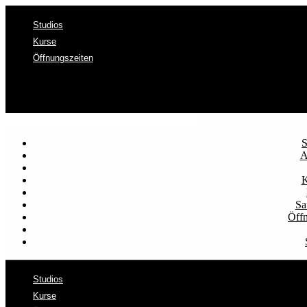
Studios
Kurse
Öffnungszeiten
S
A
K
Sa
Öffn
Studios
Kurse