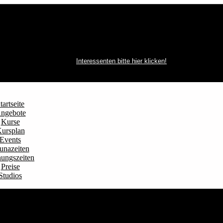
Interessenten bitte hier klicken!
tartseite
ngebote
Kurse
ursplan
Events
unazeiten
ungszeiten
Preise
Studios